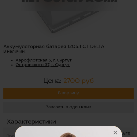
Аккумуляторная батарея 1205.1 СТ DELTA
В наличии:
Аэрофлотская 5, г. Сургут
Островского 37, г. Сургут
Цена:
2700 руб
В корзину
Заказать в один клик
Характеристики
×
FUJIAN MINHUA POWER
Производство