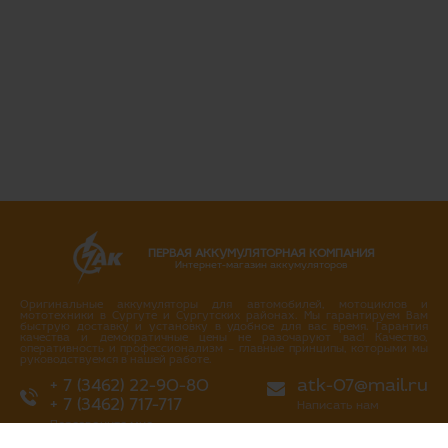
ПЕРВАЯ АККУМУЛЯТОРНАЯ КОМПАНИЯ
Интернет-магазин аккумуляторов
Оригинальные аккумуляторы для автомобилей, мотоциклов и
мототехники в Сургуте и Сургутских районах. Мы гарантируем Вам
быструю доставку и установку в удобное для вас время. Гарантия
качества и демократичные цены не разочаруют вас! Качество,
оперативность и профессионализм – главные принципы, которыми мы
руководствуемся в нашей работе.
+ 7 (3462) 22-90-80
atk-07@mail.ru
+ 7 (3462) 717-717
Написать нам
Перезвоните мне