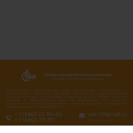
ПЕРВАЯ АККУМУЛЯТОРНАЯ КОМПАНИЯ
Интернет-магазин аккумуляторов
Оригинальные аккумуляторы для автомобилей, мотоциклов и
мототехники в Сургуте и Сургутских районах. Мы гарантируем Вам
быструю доставку и установку в удобное для вас время. Гарантия
качества и демократичные цены не разочаруют вас! Качество,
оперативность и профессионализм – главные принципы, которыми мы
руководствуемся в нашей работе.
+ 7 (3462) 22-90-80
atk-07@mail.ru
+ 7 (3462) 717-717
Написать нам
Перезвоните мне