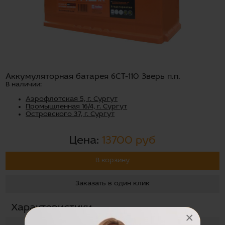
Аккумуляторная батарея 6СТ-110 Зверь п.п.
В наличии:
Аэрофлотская 5, г. Сургут
Промышленная 16/4, г. Сургут
Островского 37, г. Сургут
Цена:
13700 руб
В корзину
Заказать в один клик
Характеристики
×