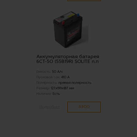
Аккумуляторная батарея
6СТ-50 (55B19R) SOLITE п.п
Емкость:
50 А/ч
Пусковой ток:
410 А
Полярность:
прямая полярность
Размер:
127x199x187 мм
Наличие:
Есть
8300
Подробнее