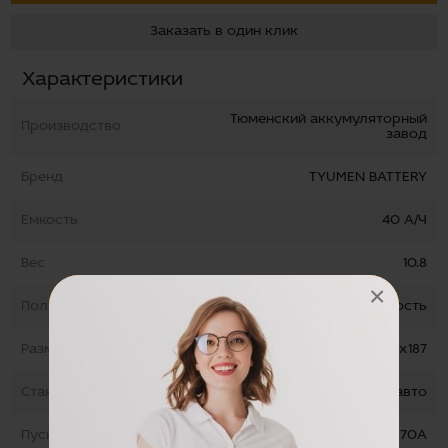
Заказать в один клик
Характеристики
Тюменский аккумуляторный
Производство
завод
Бренд
TYUMEN BATTERY
Емкость
40 А/Ч
Вес
10.8
×
Полярность
прямая полярность
Размеры
128х223х187
Стандарт
Для легковых авто
Пусковой ток
370А