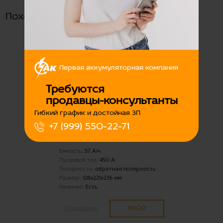
Похожие товары
Первая аккумуляторная компания
Требуются
продавцы-консультанты
Гибкий график и достойная ЗП
Аккумуляторная батарея
+7 (999) 550-22-71
6СТ-57.0 TITAN ASIASILVER
о.п.
Емкость:
57 А/ч
Пусковой ток:
450 А
Полярность:
обратная полярность
Размер:
128x221x236 мм
Наличие:
Есть
9600
Подробнее