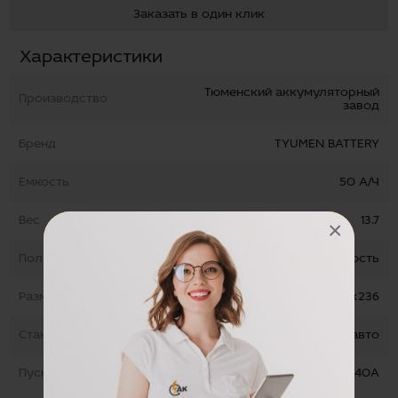
Заказать в один клик
Характеристики
Тюменский аккумуляторный
Производство
завод
Бренд
TYUMEN BATTERY
Емкость
50 А/Ч
Вес
13.7
×
Полярность
обратная полярность
Размеры
128х223х236
Стандарт
Для легковых авто
Пусковой ток
440А