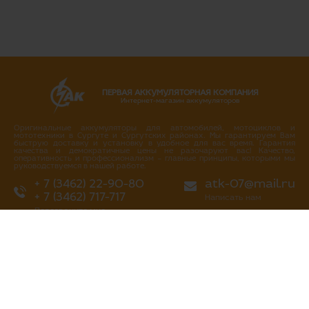
ПЕРВАЯ АККУМУЛЯТОРНАЯ КОМПАНИЯ
Интернет-магазин аккумуляторов
Оригинальные аккумуляторы для автомобилей, мотоциклов и
мототехники в Сургуте и Сургутских районах. Мы гарантируем Вам
быструю доставку и установку в удобное для вас время. Гарантия
качества и демократичные цены не разочаруют вас! Качество,
оперативность и профессионализм – главные принципы, которыми мы
руководствуемся в нашей работе.
+ 7 (3462) 22-90-80
atk-07@mail.ru
+ 7 (3462) 717-717
Написать нам
Перезвоните мне
г. Сургут
ул. Промышленная 16/4
ул. Аэрофлотская 5
ул. Островского 37
ул. Аэрофлотская 10/2