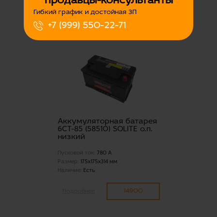
продавцы-консультанты
Наличие:
Есть
Гибкий график и достойная ЗП
28500
+7 (999) 550-22-71
Подробнее
Аккумуляторная батарея
6СТ-85 (58510) SOLITE о.п.
низкий
Пусковой ток:
780 А
Размер:
175x175x314 мм
Наличие:
Есть
14900
Подробнее