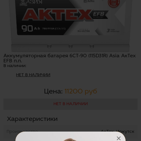
Аккумуляторная батарея 6СТ-90 (115D31R) Asia АкТех
EFB п.п.
В наличии:
НЕТ В НАЛИЧИИ
Цена:
11200 руб
НЕТ В НАЛИЧИИ
Характеристики
Производство
АкТех, Иркутск
×