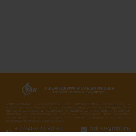
ПЕРВАЯ АККУМУЛЯТОРНАЯ КОМПАНИЯ
Интернет-магазин аккумуляторов
Оригинальные аккумуляторы для автомобилей, мотоциклов и
мототехники в Сургуте и Сургутских районах. Мы гарантируем Вам
быструю доставку и установку в удобное для вас время. Гарантия
качества и демократичные цены не разочаруют вас! Качество,
оперативность и профессионализм – главные принципы, которыми мы
руководствуемся в нашей работе.
+ 7 (3462) 22-90-80
atk-07@mail.ru
+ 7 (3462) 717-717
Написать нам