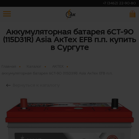
+7 (3462) 22-90-80
Аккумуляторная батарея 6СТ-90
(115D31R) Asia АкТех EFB п.п. купить
в Сургуте
Главная
Каталог
АКТЕХ
аккумуляторная батарея 6СТ-90 (115D31R) Asia АкТех EFB п.п.
Вернуться к каталогу