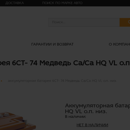
ДОСТАВКА
ПОИСК ПО МАРКЕ АВТО
ГАРАНТИИ И ВОЗВРАТ
О КОМПА
я 6СТ- 74 Медведь Ca/Ca HQ VL о.п.
аккумуляторная батарея 6СТ- 74 Медведь Ca/Ca HQ VL о.п. низ.
Аккумуляторная батар
HQ VL о.п. низ.
В наличии:
НЕТ В НАЛИЧИИ