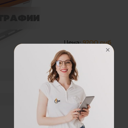
Цена:
9200 руб
×
16.3
175х175х278
740А