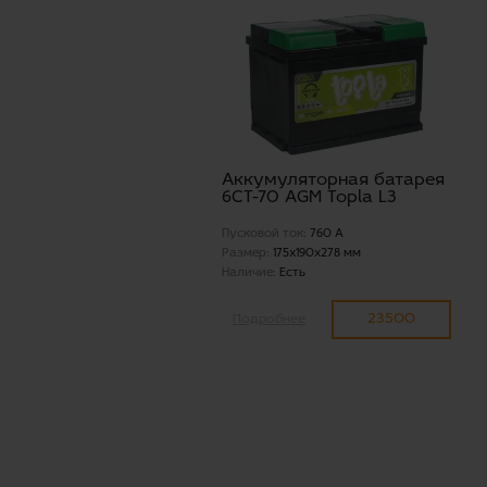
Аккумуляторная батарея
6СТ-70 AGM Topla L3
Пусковой ток:
760 А
Размер:
175x190x278 мм
Наличие:
Есть
23500
Подробнее