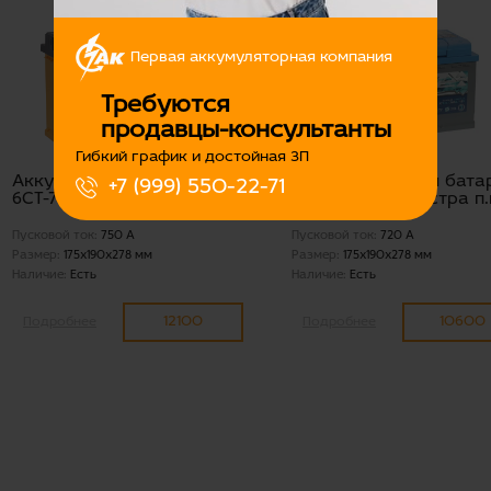
Первая аккумуляторная компания
Требуются
продавцы-консультанты
Гибкий график и достойная ЗП
Аккумуляторная батарея
Аккумуляторная бата
+7 (999) 550-22-71
6СТ-74 (1) VL FORSE EFB п.п.
6СТ-77 АкТех Экстра п.
Пусковой ток:
750 А
Пусковой ток:
720 А
Размер:
175x190x278 мм
Размер:
175x190x278 мм
Наличие:
Есть
Наличие:
Есть
12100
10600
Подробнее
Подробнее