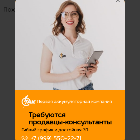
×
Похожие товары
Аккумуляторная батарея
6СТ-64 BARS о.п.
Пусковой ток:
620 А
Наличие:
Есть
Первая аккумуляторная компания
7800
Подробнее
Требуются
продавцы-консультанты
Гибкий график и достойная ЗП
+7 (999) 550-22-71