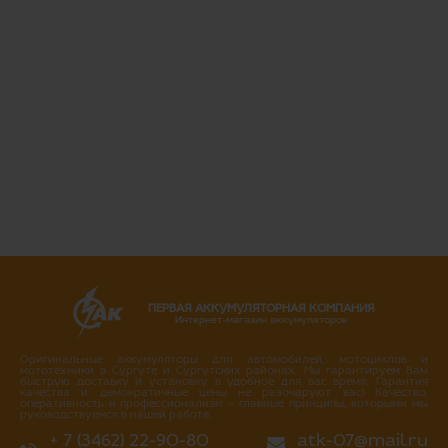
ПЕРВАЯ АККУМУЛЯТОРНАЯ КОМПАНИЯ
Интернет-магазин аккумуляторов
Оригинальные аккумуляторы для автомобилей, мотоциклов и
мототехники в Сургуте и Сургутских районах. Мы гарантируем Вам
быструю доставку и установку в удобное для вас время. Гарантия
качества и демократичные цены не разочаруют вас! Качество,
оперативность и профессионализм – главные принципы, которыми мы
руководствуемся в нашей работе.
+ 7 (3462) 22-90-80
atk-07@mail.ru