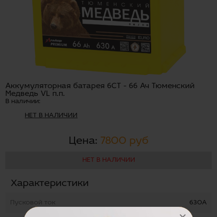
Аккумуляторная батарея 6СТ - 66 Ач Тюменский
Медведь VL п.п.
В наличии:
НЕТ В НАЛИЧИИ
Цена:
7800 руб
НЕТ В НАЛИЧИИ
Характеристики
Пусковой ток
630А