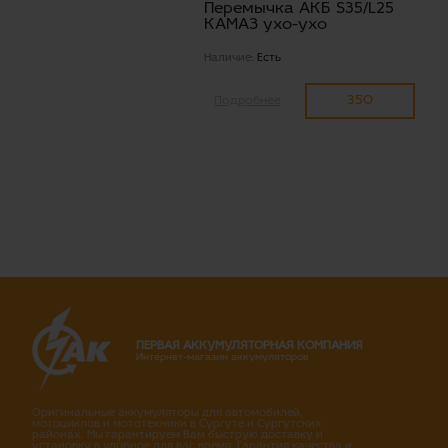
Перемычка АКБ S35/L25
КАМАЗ ухо-ухо
Наличие:
Есть
350
Подробнее
ПЕРВАЯ АККУМУЛЯТОРНАЯ КОМПАНИЯ
Интернет-магазин аккумуляторов
Оригинальные аккумуляторы для автомобилей,
мотоциклов и мототехники в Сургуте и Сургутских
районах. Мы гарантируем Вам быструю доставку и
установку в удобное для вас время. Гарантия качества и