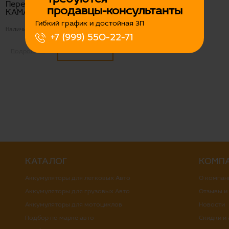
Перемычка АКБ S35/L45
продавцы-консультанты
КАМАЗ ухо-ухо
Гибкий график и достойная ЗП
Наличие:
Есть
+7 (999) 550-22-71
800
Подробнее
КАТАЛОГ
КОМП
Аккумуляторы для легковых Авто
О компан
Аккумуляторы для грузовых Авто
Отзывы и
Аккумуляторы для мотоциклов
Новости
Подбор по марке авто
Скидки и