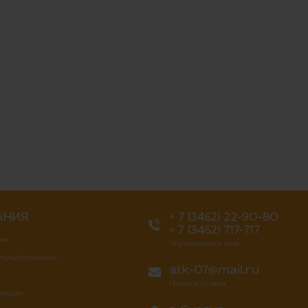
АНИЯ
+ 7 (3462) 22-90-80
+ 7 (3462) 717-717
ии
Перезвоните мне
 предложения
atk-07@mail.ru
Написать нам
 акции