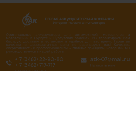
ПЕРВАЯ АККУМУЛЯТОРНАЯ КОМПАНИЯ
Интернет-магазин аккумуляторов
Оригинальные аккумуляторы для автомобилей, мотоциклов и
мототехники в Сургуте и Сургутских районах. Мы гарантируем Вам
быструю доставку и установку в удобное для вас время. Гарантия
качества и демократичные цены не разочаруют вас! Качество,
оперативность и профессионализм – главные принципы, которыми мы
руководствуемся в нашей работе.
+ 7 (3462) 22-90-80
atk-07@mail.ru
+ 7 (3462) 717-717
Написать нам
Перезвоните мне
г. Сургут
ул. Промышленная 16/4
ул. Аэрофлотская 5
ул. Островского 37
ул. Аэрофлотская 10/2
Нефтеюганское шоссе, 10а
«Первая аккумуляторная компания»
все права защищены 2013-2026 гг
Политика конфиденциальности