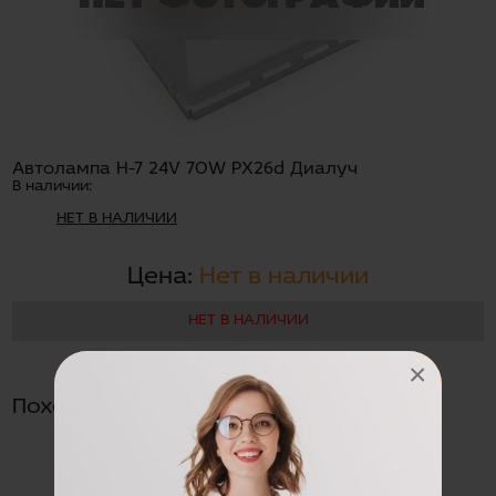
Автолампа Н-7 24V 70W PX26d Диалуч
В наличии:
НЕТ В НАЛИЧИИ
Цена:
Нет в наличии
НЕТ В НАЛИЧИИ
×
Похожие товары