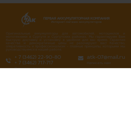
ПЕРВАЯ АККУМУЛЯТОРНАЯ КОМПАНИЯ
Интернет-магазин аккумуляторов
Оригинальные аккумуляторы для автомобилей, мотоциклов и
мототехники в Сургуте и Сургутских районах. Мы гарантируем Вам
быструю доставку и установку в удобное для вас время. Гарантия
качества и демократичные цены не разочаруют вас! Качество,
оперативность и профессионализм – главные принципы, которыми мы
руководствуемся в нашей работе.
+ 7 (3462) 22-90-80
atk-07@mail.ru
+ 7 (3462) 717-717
Написать нам
Перезвоните мне
г. Сургут
ул. Промышленная 16/4
ул. Аэрофлотская 5
ул. Островского 37
ул. Аэрофлотская 10/2
Нефтеюганское шоссе, 10а
«Первая аккумуляторная компания»
все права защищены 2013-2026 гг
Политика конфиденциальности