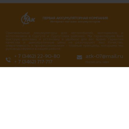
ПЕРВАЯ АККУМУЛЯТОРНАЯ КОМПАНИЯ
Интернет-магазин аккумуляторов
Оригинальные аккумуляторы для автомобилей, мотоциклов и
мототехники в Сургуте и Сургутских районах. Мы гарантируем Вам
быструю доставку и установку в удобное для вас время. Гарантия
качества и демократичные цены не разочаруют вас! Качество,
оперативность и профессионализм – главные принципы, которыми мы
руководствуемся в нашей работе.
+ 7 (3462) 22-90-80
atk-07@mail.ru
+ 7 (3462) 717-717
Написать нам
Перезвоните мне
г. Сургут
ул. Промышленная 16/4
ул. Аэрофлотская 5
ул. Островского 37
ул. Аэрофлотская 10/2
Нефтеюганское шоссе, 10а
«Первая аккумуляторная компания»
все права защищены 2013-2026 гг
Политика конфиденциальности