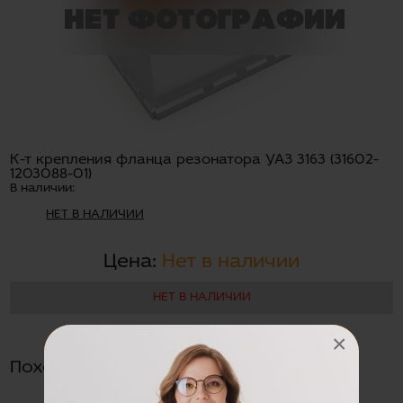
К-т крепления фланца резонатора УАЗ 3163 (31602-
1203088-01)
В наличии:
НЕТ В НАЛИЧИИ
Цена:
Нет в наличии
НЕТ В НАЛИЧИИ
×
Похожие товары