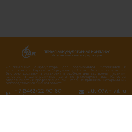
ПЕРВАЯ АККУМУЛЯТОРНАЯ КОМПАНИЯ
Интернет-магазин аккумуляторов
Оригинальные аккумуляторы для автомобилей, мотоциклов и
мототехники в Сургуте и Сургутских районах. Мы гарантируем Вам
быструю доставку и установку в удобное для вас время. Гарантия
качества и демократичные цены не разочаруют вас! Качество,
оперативность и профессионализм – главные принципы, которыми мы
руководствуемся в нашей работе.
+ 7 (3462) 22-90-80
atk-07@mail.ru
+ 7 (3462) 717-717
Написать нам
Перезвоните мне
г. Сургут
ул. Промышленная 16/4
ул. Аэрофлотская 5