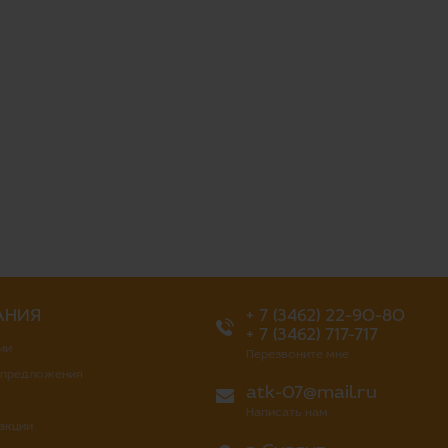
АНИЯ
+ 7 (3462) 22-90-80
+ 7 (3462) 717-717
ии
Перезвоните мне
 предложения
atk-07@mail.ru
Написать нам
 акции