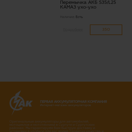
Перемычка АКБ S35/L25
КАМАЗ ухо-ухо
Наличие:
Есть
350
Подробнее
ПЕРВАЯ АККУМУЛЯТОРНАЯ КОМПАНИЯ
Интернет-магазин аккумуляторов
Оригинальные аккумуляторы для автомобилей,
мотоциклов и мототехники в Сургуте и Сургутских
районах. Мы гарантируем Вам быструю доставку и
установку в удобное для вас время. Гарантия качества и