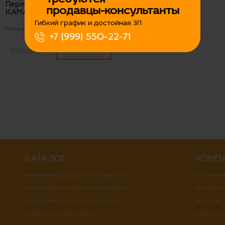
Перемычка АКБ S35/L45
продавцы-консультанты
КАМАЗ ухо-ухо
Гибкий график и достойная ЗП
Наличие:
Есть
+7 (999) 550-22-71
800
Подробнее
КАТАЛОГ
КОМП
Аккумуляторы для легковых Авто
О компан
Аккумуляторы для грузовых Авто
Отзывы и
Аккумуляторы для мотоциклов
Новости
Подбор по марке авто
Скидки и