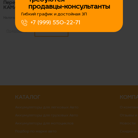
Перемычка АКБ S35/L45
продавцы-консультанты
КАМАЗ ухо-ухо
Гибкий график и достойная ЗП
Наличие:
Есть
+7 (999) 550-22-71
800
Подробнее
КАТАЛОГ
КОМП
Аккумуляторы для легковых Авто
О компан
Аккумуляторы для грузовых Авто
Отзывы и
Аккумуляторы для мотоциклов
Новости
Подбор по марке авто
Скидки и