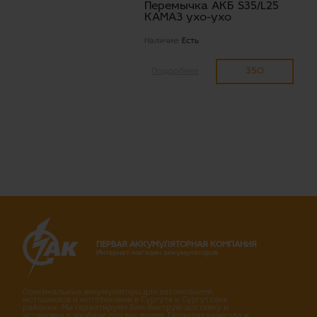
Перемычка АКБ S35/L25
КАМАЗ ухо-ухо
Наличие:
Есть
350
Подробнее
ПЕРВАЯ АККУМУЛЯТОРНАЯ КОМПАНИЯ
Интернет-магазин аккумуляторов
Оригинальные аккумуляторы для автомобилей,
мотоциклов и мототехники в Сургуте и Сургутских
районах. Мы гарантируем Вам быструю доставку и
установку в удобное для вас время. Гарантия качества и