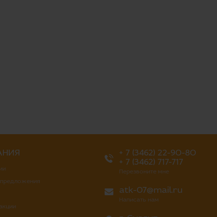
АНИЯ
+ 7 (3462) 22-90-80
+ 7 (3462) 717-717
ии
Перезвоните мне
 предложения
atk-07@mail.ru
Написать нам
 акции