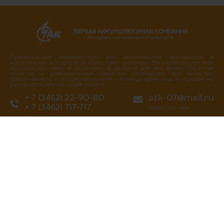
ПЕРВАЯ АККУМУЛЯТОРНАЯ КОМПАНИЯ
Интернет-магазин аккумуляторов
Оригинальные аккумуляторы для автомобилей, мотоциклов и
мототехники в Сургуте и Сургутских районах. Мы гарантируем Вам
быструю доставку и установку в удобное для вас время. Гарантия
качества и демократичные цены не разочаруют вас! Качество,
оперативность и профессионализм – главные принципы, которыми мы
руководствуемся в нашей работе.
+ 7 (3462) 22-90-80
atk-07@mail.ru
+ 7 (3462) 717-717
Написать нам
Перезвоните мне
г. Сургут
ул. Промышленная 16/4
ул. Аэрофлотская 5
ул. Островского 37
ул. Аэрофлотская 10/2
Нефтеюганское шоссе, 10а
«Первая аккумуляторная компания»
все права защищены 2013-2026 гг
Политика конфиденциальности