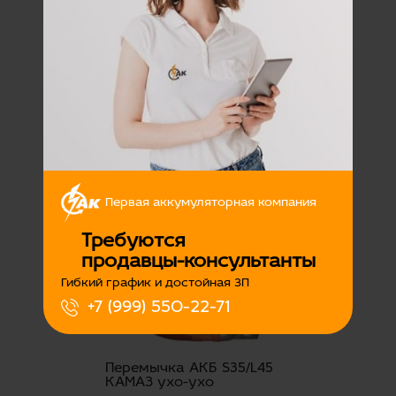
Перемычка АКБ S35/L25
КАМАЗ ухо-ухо
Наличие:
Есть
350
Подробнее
Первая аккумуляторная компания
Требуются
продавцы-консультанты
Гибкий график и достойная ЗП
+7 (999) 550-22-71
Перемычка АКБ S35/L45
КАМАЗ ухо-ухо