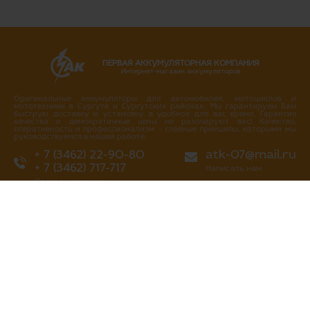
ПЕРВАЯ АККУМУЛЯТОРНАЯ КОМПАНИЯ
Интернет-магазин аккумуляторов
Оригинальные аккумуляторы для автомобилей, мотоциклов и
мототехники в Сургуте и Сургутских районах. Мы гарантируем Вам
быструю доставку и установку в удобное для вас время. Гарантия
качества и демократичные цены не разочаруют вас! Качество,
оперативность и профессионализм – главные принципы, которыми мы
руководствуемся в нашей работе.
+ 7 (3462) 22-90-80
atk-07@mail.ru
+ 7 (3462) 717-717
Написать нам
Перезвоните мне
г. Сургут
ул. Промышленная 16/4
ул. Аэрофлотская 5
ул. Островского 37
ул. Аэрофлотская 10/2
Нефтеюганское шоссе, 10а
«Первая аккумуляторная компания»