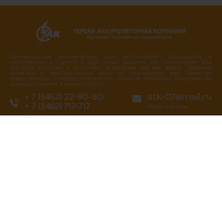
ПЕРВАЯ АККУМУЛЯТОРНАЯ КОМПАНИЯ
Интернет-магазин аккумуляторов
Оригинальные аккумуляторы для автомобилей, мотоциклов и
мототехники в Сургуте и Сургутских районах. Мы гарантируем Вам
быструю доставку и установку в удобное для вас время. Гарантия
качества и демократичные цены не разочаруют вас! Качество,
оперативность и профессионализм – главные принципы, которыми мы
руководствуемся в нашей работе.
+ 7 (3462) 22-90-80
atk-07@mail.ru
+ 7 (3462) 717-717
Написать нам
Перезвоните мне
г. Сургут
ул. Промышленная 16/4
ул. Аэрофлотская 5
ул. Островского 37
ул. Аэрофлотская 10/2
Нефтеюганское шоссе, 10а
«Первая аккумуляторная компания»
все права защищены 2013-2026 гг
Политика конфиденциальности