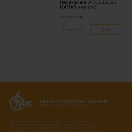
Перемычка АКБ S35/L25
КАМАЗ ухо-ухо
Наличие:
Есть
350
Подробнее
ПЕРВАЯ АККУМУЛЯТОРНАЯ КОМПАНИЯ
Интернет-магазин аккумуляторов
Оригинальные аккумуляторы для автомобилей,
мотоциклов и мототехники в Сургуте и Сургутских
районах. Мы гарантируем Вам быструю доставку и
установку в удобное для вас время. Гарантия качества и