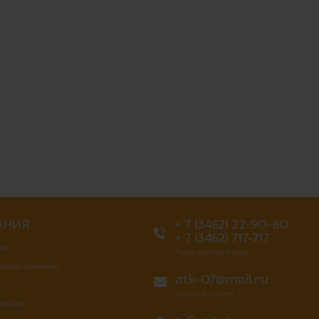
АНИЯ
+ 7 (3462) 22-90-80
+ 7 (3462) 717-717
ии
Перезвоните мне
 предложения
atk-07@mail.ru
Написать нам
 акции