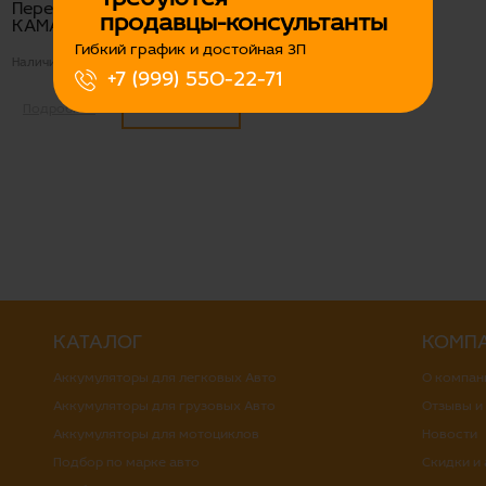
Перемычка АКБ S35/L45
продавцы-консультанты
КАМАЗ ухо-ухо
Гибкий график и достойная ЗП
Наличие:
Есть
+7 (999) 550-22-71
800
Подробнее
КАТАЛОГ
КОМП
Аккумуляторы для легковых Авто
О компан
Аккумуляторы для грузовых Авто
Отзывы и
Аккумуляторы для мотоциклов
Новости
Подбор по марке авто
Скидки и