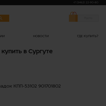
+7 (3462) 22-90-80
Пусто
НИИ
НОВОСТИ
ГДЕ КУПИТЬ?
 купить в Сургуте
ладок КПП-53102 901701802