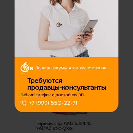
Перемычка АКБ S35/L25
КАМАЗ ухо-ухо
Наличие:
Есть
350
Подробнее
Первая аккумуляторная компания
Требуются
продавцы-консультанты
Гибкий график и достойная ЗП
+7 (999) 550-22-71
Перемычка АКБ S35/L45
КАМАЗ ухо-ухо