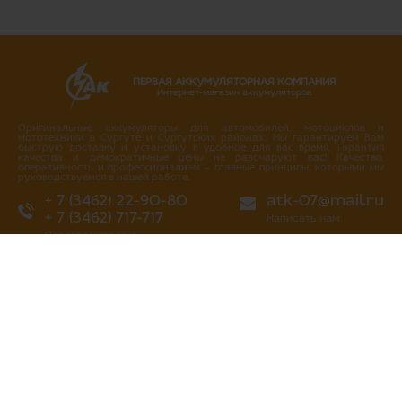
ПЕРВАЯ АККУМУЛЯТОРНАЯ КОМПАНИЯ
Интернет-магазин аккумуляторов
Оригинальные аккумуляторы для автомобилей, мотоциклов и
мототехники в Сургуте и Сургутских районах. Мы гарантируем Вам
быструю доставку и установку в удобное для вас время. Гарантия
качества и демократичные цены не разочаруют вас! Качество,
оперативность и профессионализм – главные принципы, которыми мы
руководствуемся в нашей работе.
+ 7 (3462) 22-90-80
atk-07@mail.ru
+ 7 (3462) 717-717
Написать нам
Перезвоните мне
г. Сургут
ул. Промышленная 16/4
ул. Аэрофлотская 5
ул. Островского 37
ул. Аэрофлотская 10/2
Нефтеюганское шоссе, 10а
«Первая аккумуляторная компания»