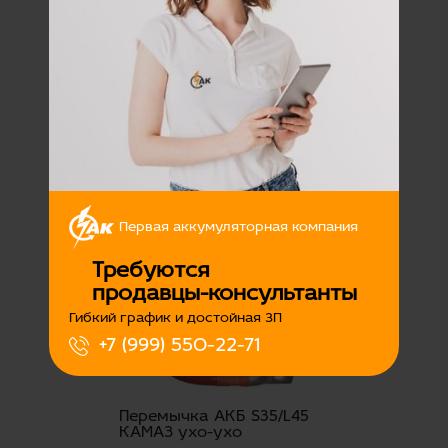
Перемычка АКБ S35/L25
КАМАЗ ухо-ухо
Наличие:
Есть
350
Подробнее
Первая аккумуляторная компания
Требуются
продавцы-консультанты
Гибкий график и достойная ЗП
+7 (999) 550-22-71
Перемычка АКБ S35/L45
КАМАЗ ухо-ухо