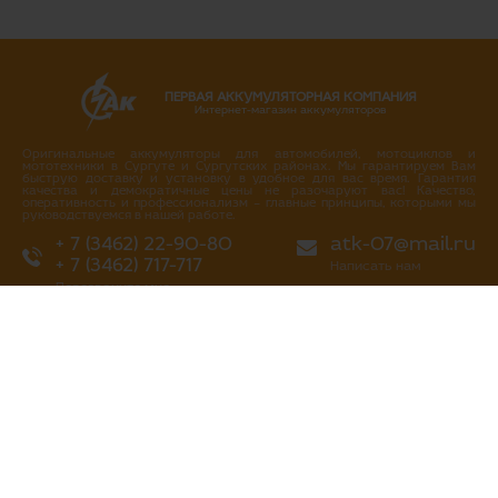
ПЕРВАЯ АККУМУЛЯТОРНАЯ КОМПАНИЯ
Интернет-магазин аккумуляторов
Оригинальные аккумуляторы для автомобилей, мотоциклов и
мототехники в Сургуте и Сургутских районах. Мы гарантируем Вам
быструю доставку и установку в удобное для вас время. Гарантия
качества и демократичные цены не разочаруют вас! Качество,
оперативность и профессионализм – главные принципы, которыми мы
руководствуемся в нашей работе.
+ 7 (3462) 22-90-80
atk-07@mail.ru
+ 7 (3462) 717-717
Написать нам
Перезвоните мне
г. Сургут
ул. Промышленная 16/4
ул. Аэрофлотская 5
ул. Островского 37
ул. Аэрофлотская 10/2
Нефтеюганское шоссе, 10а
«Первая аккумуляторная компания»