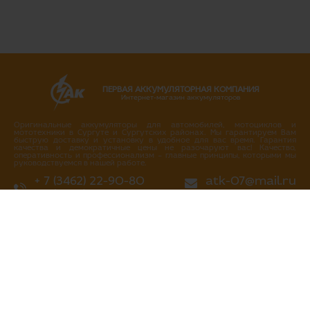
ПЕРВАЯ АККУМУЛЯТОРНАЯ КОМПАНИЯ
Интернет-магазин аккумуляторов
Оригинальные аккумуляторы для автомобилей, мотоциклов и
мототехники в Сургуте и Сургутских районах. Мы гарантируем Вам
быструю доставку и установку в удобное для вас время. Гарантия
качества и демократичные цены не разочаруют вас! Качество,
оперативность и профессионализм – главные принципы, которыми мы
руководствуемся в нашей работе.
+ 7 (3462) 22-90-80
atk-07@mail.ru
+ 7 (3462) 717-717
Написать нам
Перезвоните мне
г. Сургут
ул. Промышленная 16/4
ул. Аэрофлотская 5
ул. Островского 37
ул. Аэрофлотская 10/2
Нефтеюганское шоссе, 10а