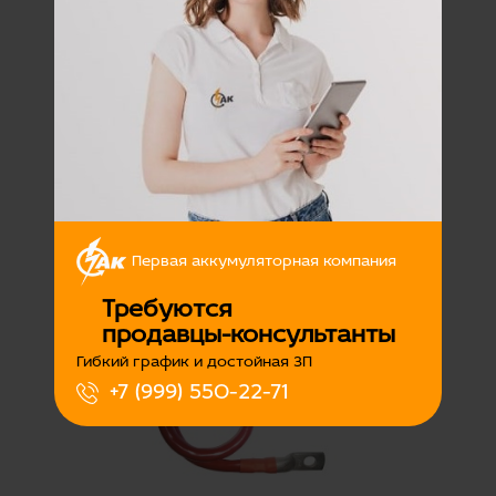
Перемычка АКБ S35/L25
КАМАЗ ухо-ухо
Наличие:
Есть
Первая аккумуляторная компания
350
Подробнее
Требуются
продавцы-консультанты
Гибкий график и достойная ЗП
+7 (999) 550-22-71