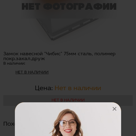
Замок навесной "Чибис" 75мм сталь, полимер
покр.закал.друж
В наличии:
НЕТ В НАЛИЧИИ
Цена:
Нет в наличии
НЕТ В НАЛИЧИИ
×
Похожие товары