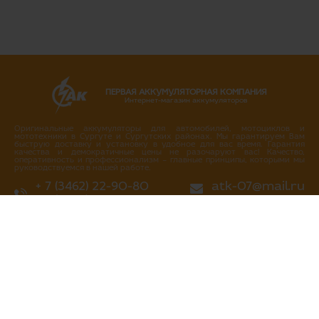
ПЕРВАЯ АККУМУЛЯТОРНАЯ КОМПАНИЯ
Интернет-магазин аккумуляторов
Оригинальные аккумуляторы для автомобилей, мотоциклов и
мототехники в Сургуте и Сургутских районах. Мы гарантируем Вам
быструю доставку и установку в удобное для вас время. Гарантия
качества и демократичные цены не разочаруют вас! Качество,
оперативность и профессионализм – главные принципы, которыми мы
руководствуемся в нашей работе.
+ 7 (3462) 22-90-80
atk-07@mail.ru
+ 7 (3462) 717-717
Написать нам
Перезвоните мне
г. Сургут
ул. Промышленная 16/4
ул. Аэрофлотская 5
ул. Островского 37
ул. Аэрофлотская 10/2
Нефтеюганское шоссе, 10а