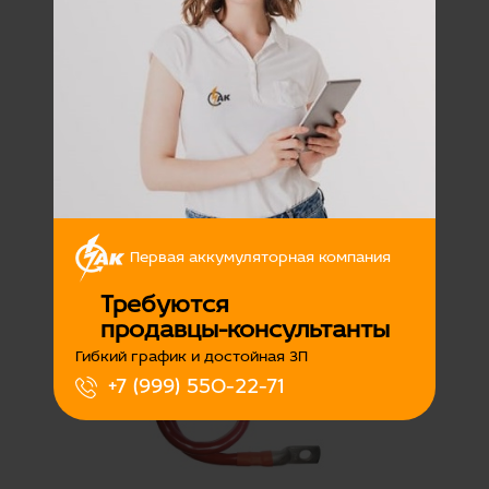
Перемычка АКБ S35/L25
КАМАЗ ухо-ухо
Наличие:
Есть
Первая аккумуляторная компания
350
Подробнее
Требуются
продавцы-консультанты
Гибкий график и достойная ЗП
+7 (999) 550-22-71