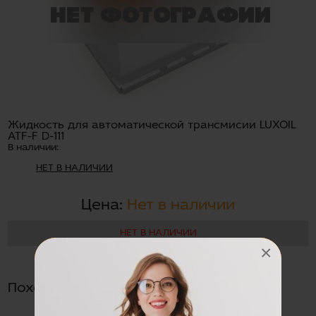
Жидкость для автоматической трансмисии LUXOIL
ATF-F D-111
В наличии:
НЕТ В НАЛИЧИИ
Цена:
Нет в наличии
НЕТ В НАЛИЧИИ
×
Похожие товары