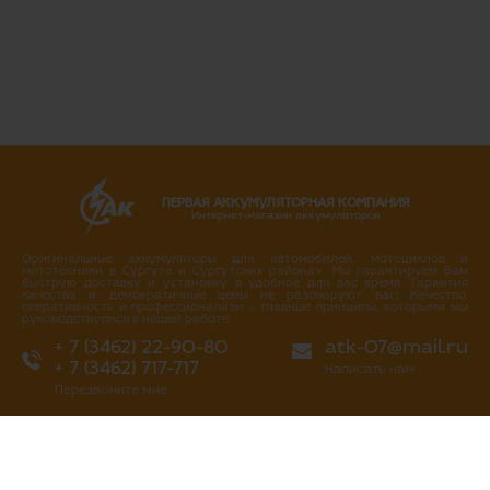
ПЕРВАЯ АККУМУЛЯТОРНАЯ КОМПАНИЯ
Интернет-магазин аккумуляторов
Оригинальные аккумуляторы для автомобилей, мотоциклов и
мототехники в Сургуте и Сургутских районах. Мы гарантируем Вам
быструю доставку и установку в удобное для вас время. Гарантия
качества и демократичные цены не разочаруют вас! Качество,
оперативность и профессионализм – главные принципы, которыми мы
руководствуемся в нашей работе.
+ 7 (3462) 22-90-80
atk-07@mail.ru
+ 7 (3462) 717-717
Написать нам
Перезвоните мне
г. Сургут
ул. Промышленная 16/4
ул. Аэрофлотская 5