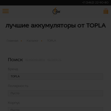
+7 (3462) 22-90-80
лучшие аккумуляторы от TOPLA
Главная
Каталог
TOPLA
Поиск
по марке авто
по типу тс
Бренд
Полярность
Корпус