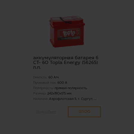
аккумуляторная батарея 6
СТ- 60 Topla Energy (56265)
п.п.
Емкость:
60 А/ч
Пусковой ток:
600 А
Полярность:
прямая полярность
Размер:
242x190x175 мм
Наличие:
Аэрофлотская 5, г. Сургут, ...
12500
Подробнее