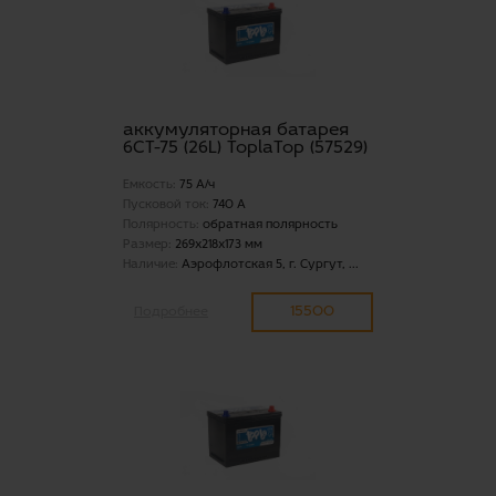
аккумуляторная батарея
6СТ-75 (26L) ToplaTop (57529)
Емкость:
75 А/ч
Пусковой ток:
740 А
Полярность:
обратная полярность
Размер:
269x218x173 мм
Наличие:
Аэрофлотская 5, г. Сургут, ...
15500
Подробнее