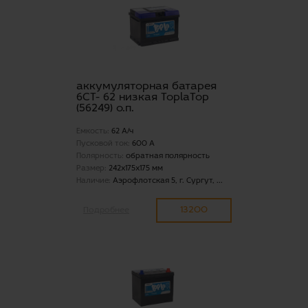
аккумуляторная батарея
6СТ- 62 низкая ToplaTop
(56249) о.п.
Емкость:
62 А/ч
Пусковой ток:
600 А
Полярность:
обратная полярность
Размер:
242x175x175 мм
Наличие:
Аэрофлотская 5, г. Сургут, ...
13200
Подробнее