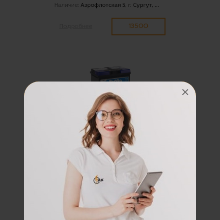
Наличие:
Аэрофлотская 5, г. Сургут, ...
13500
Подробнее
×
акуумуляторная батарея
6СТ-75 низкая ToplaTop
(57510) о.п.
Емкость:
75 А/ч
Пусковой ток:
720 А
Полярность:
обратная полярность
Размер:
278x175x175 мм
Наличие:
ожидается
14600
Подробнее