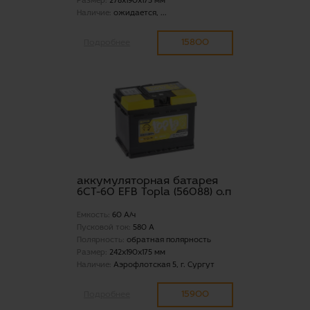
Размер:
278x190x175 мм
Наличие:
ожидается, ...
15800
Подробнее
аккумуляторная батарея
6СТ-60 EFB Topla (56088) о.п
Емкость:
60 А/ч
Пусковой ток:
580 А
Полярность:
обратная полярность
Размер:
242x190x175 мм
Наличие:
Аэрофлотская 5, г. Сургут
15900
Подробнее