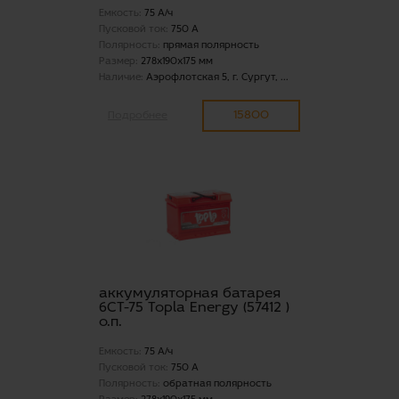
Емкость:
75 А/ч
Пусковой ток:
750 А
Полярность:
прямая полярность
Размер:
278x190x175 мм
Наличие:
Аэрофлотская 5, г. Сургут, ...
15800
Подробнее
аккумуляторная батарея
6СТ-75 Topla Energy (57412 )
о.п.
Емкость:
75 А/ч
Пусковой ток:
750 А
Полярность:
обратная полярность