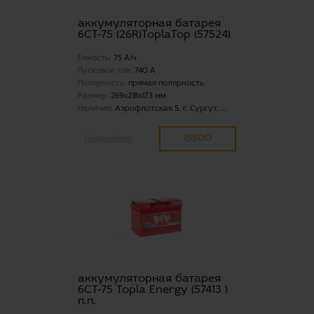
аккумуляторная батарея
6СТ-75 (26R)ToplaTop (57524)
Емкость:
75 А/ч
Пусковой ток:
740 А
Полярность:
прямая полярность
Размер:
269x218x173 мм
Наличие:
Аэрофлотская 5, г. Сургут, ...
15500
Подробнее
аккумуляторная батарея
6СТ-75 Topla Energy (57413 )
п.п.