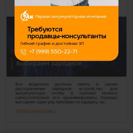
аккумулятора
05.08.2019
Первая аккумуляторная компания
Требуются
продавцы-консультанты
Гибкий график и достойная ЗП
+7 (999) 550-22-71
Все водители должны иметь в своем
распоряжении зарядное устройство для
аккумулятора, чтобы в нужный момент
самостоятельно его «реанимировать». Гораздо
выгоднее один раз приобрести зарядку, че...
Читать полностью »