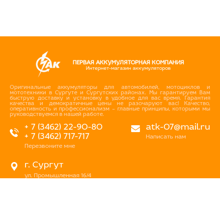
ПЕРВАЯ АККУМУЛЯТОРНАЯ КОМПАНИЯ
Интернет-магазин аккумуляторов
Оригинальные аккумуляторы для автомобилей, мотоциклов и
мототехники в Сургуте и Сургутских районах. Мы гарантируем Вам
быструю доставку и установку в удобное для вас время. Гарантия
качества и демократичные цены не разочаруют вас! Качество,
оперативность и профессионализм – главные принципы, которыми мы
руководствуемся в нашей работе.
+ 7 (3462) 22-90-80
atk-07@mail.ru
+ 7 (3462) 717-717
Написать нам
Перезвоните мне
г. Сургут
ул. Промышленная 16/4
ул. Аэрофлотская 5
ул. Островского 37
ул. Аэрофлотская 10/2
Нефтеюганское шоссе, 10а