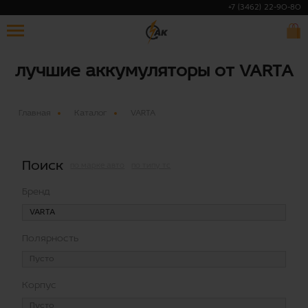
+7 (3462) 22-90-80
лучшие аккумуляторы от VARTA
Главная
Каталог
VARTA
Поиск
по марке авто
по типу тс
Бренд
Полярность
Корпус