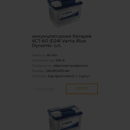
аккумуляторная батарея
6СТ-60 (D24) Varta Blue
Dynamic о.п.
Емкость:
60 А/ч
Пусковой ток:
540 А
Полярность:
обратная полярность
Размер:
242x190x175 мм
Наличие:
Аэрофлотская 5, г. Сургут
13700
Подробнее