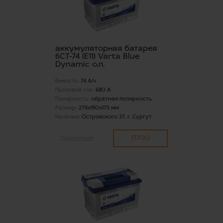
аккумуляторная батарея
6СТ-74 (E11) Varta Blue
Dynamic о.п.
Емкость:
74 А/ч
Пусковой ток:
680 А
Полярность:
обратная полярность
Размер:
278x190x175 мм
Наличие:
Островского 37, г. Сургут
17700
Подробнее