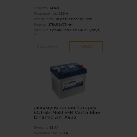
Емкость:
74 А/ч
Пусковой ток:
750 А
Полярность:
обратная полярность
Размер:
278x175x175 мм
Наличие:
Промышленная 16/4, г. Сургут,
...
18400
Подробнее
аккумуляторная батарея
6СТ-65 (N65) EFB Varta Blue
Dinamic о.п. Азия
Емкость:
65 А/ч
Пусковой ток:
650 А