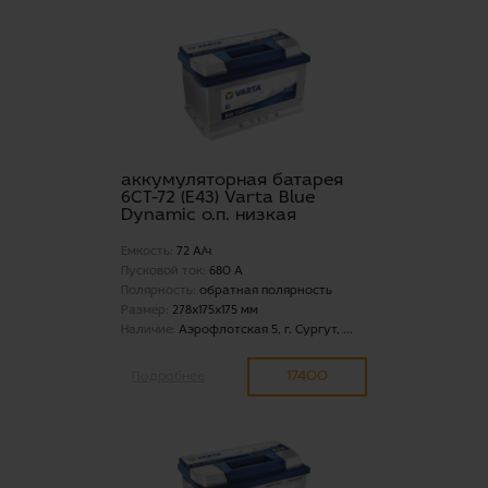
аккумуляторная батарея
6СТ-72 (E43) Varta Blue
Dynamic о.п. низкая
Емкость:
72 А/ч
Пусковой ток:
680 А
Полярность:
обратная полярность
Размер:
278x175x175 мм
Наличие:
Аэрофлотская 5, г. Сургут, ...
17400
Подробнее