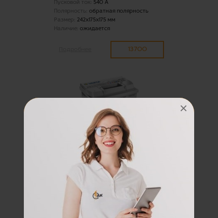
Пусковой ток:
540 А
Полярность:
обратная полярность
Размер:
242x175x175 мм
Наличие:
ожидается
13700
Подробнее
×
аккумуляторная батарея
6СТ-63 (D15)Varta Silver
Dinamic о.п.
Емкость:
63 А/ч
Пусковой ток:
610 А
Полярность:
обратная полярность
Размер:
242x190x175 мм
Наличие:
Островского 37, г. Сургут