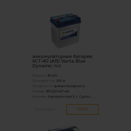
аккумуляторная батарея
6СТ-40 (А15) Varta Blue
Dynamic п.п.
Емкость:
40 А/ч
Пусковой ток:
330 А
Полярность:
прямая полярность
Размер:
187x227x127 мм
Наличие:
Аэрофлотская 5, г. Сургут, ...
9500
Подробнее