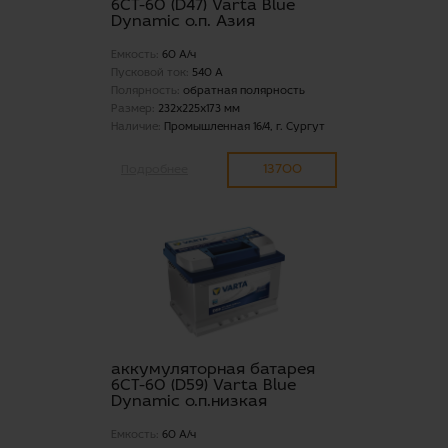
6СТ-60 (D47) Varta Blue
Dynamic о.п. Азия
Емкость:
60 А/ч
Пусковой ток:
540 А
Полярность:
обратная полярность
Размер:
232x225x173 мм
Наличие:
Промышленная 16/4, г. Сургут
13700
Подробнее
аккумуляторная батарея
6СТ-60 (D59) Varta Blue
Dynamic о.п.низкая
Емкость:
60 А/ч