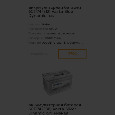
аккумуляторная батарея
6СТ-74 (E12) Varta Blue
Dynamic п.п.
Емкость:
74 А/ч
Пусковой ток:
680 А
Полярность:
прямая полярность
Размер:
278x190x175 мм
Наличие:
Аэрофлотская 5, г. Сургут, ...
17700
Подробнее
аккумуляторная батарея
6СТ-74 (Е38) Varta Silver
Dinamic о.п. низкая