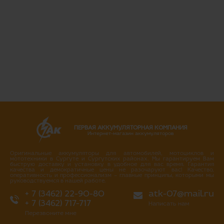
ПЕРВАЯ АККУМУЛЯТОРНАЯ КОМПАНИЯ
Интернет-магазин аккумуляторов
Оригинальные аккумуляторы для автомобилей, мотоциклов и
мототехники в Сургуте и Сургутских районах. Мы гарантируем Вам
быструю доставку и установку в удобное для вас время. Гарантия
качества и демократичные цены не разочаруют вас! Качество,
оперативность и профессионализм – главные принципы, которыми мы
руководствуемся в нашей работе.
+ 7 (3462) 22-90-80
atk-07@mail.ru
+ 7 (3462) 717-717
Написать нам
Перезвоните мне