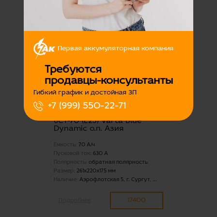
15500
Подробнее
Первая аккумуляторная компания
Требуются
продавцы-консультанты
Гибкий график и достойная ЗП
+7 (999) 550-22-71
аккумуляторная батарея
6СТ-70 (Е23) Varta Blue
Dynamic о.п. Азия
Емкость:
70 А/ч
Пусковой ток:
630 А
Полярность:
обратная полярность
Размер:
261x220x175 мм
Наличие:
Аэрофлотская 5, г. Сургут, ...
17400
Подробнее