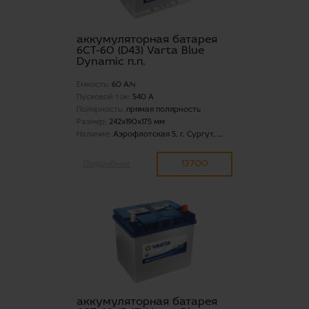
аккумуляторная батарея
6СТ-60 (D43) Varta Blue
Dynamic п.п.
Емкость:
60 А/ч
Пусковой ток:
540 А
Полярность:
прямая полярность
Размер:
242x190x175 мм
Наличие:
Аэрофлотская 5, г. Сургут, ...
13700
Подробнее
аккумуляторная батарея