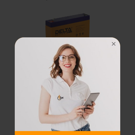
×
Аккумуляторная батарея
607 DTM DELTA
Размер:
34x100x151 мм
Наличие:
Есть
1400
Подробнее