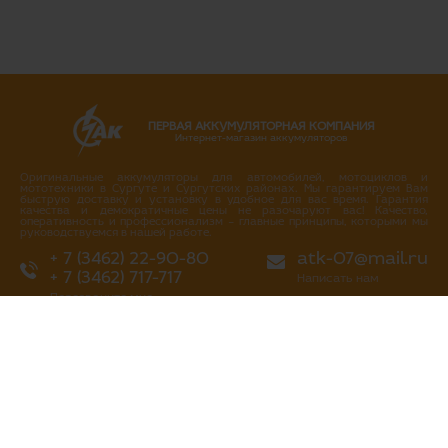
ПЕРВАЯ АККУМУЛЯТОРНАЯ КОМПАНИЯ
Интернет-магазин аккумуляторов
Оригинальные аккумуляторы для автомобилей, мотоциклов и
мототехники в Сургуте и Сургутских районах. Мы гарантируем Вам
быструю доставку и установку в удобное для вас время. Гарантия
качества и демократичные цены не разочаруют вас! Качество,
оперативность и профессионализм – главные принципы, которыми мы
руководствуемся в нашей работе.
+ 7 (3462) 22-90-80
atk-07@mail.ru
+ 7 (3462) 717-717
Написать нам
Перезвоните мне
г. Сургут
ул. Промышленная 16/4
ул. Аэрофлотская 5
ул. Островского 37
ул. Аэрофлотская 10/2
Нефтеюганское шоссе, 10а