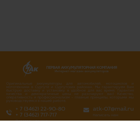
ПЕРВАЯ АККУМУЛЯТОРНАЯ КОМПАНИЯ
Интернет-магазин аккумуляторов
Оригинальные аккумуляторы для автомобилей, мотоциклов и
мототехники в Сургуте и Сургутских районах. Мы гарантируем Вам
быструю доставку и установку в удобное для вас время. Гарантия
качества и демократичные цены не разочаруют вас! Качество,
оперативность и профессионализм – главные принципы, которыми мы
руководствуемся в нашей работе.
+ 7 (3462) 22-90-80
atk-07@mail.ru
+ 7 (3462) 717-717
Написать нам
Перезвоните мне
г. Сургут