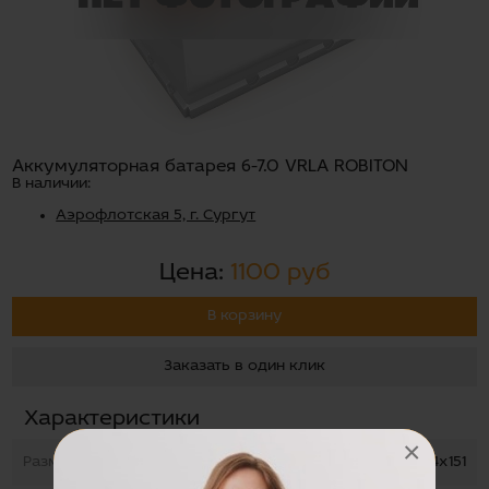
Аккумуляторная батарея 6-7.0 VRLA ROBITON
В наличии:
Аэрофлотская 5, г. Сургут
Цена:
1100 руб
В корзину
Заказать в один клик
Характеристики
×
Размеры
34х94х151