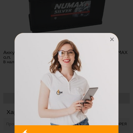
×
Аккумуляторная батарея 6СТ-100 (60038) А1 NUMAX
о.п.
В наличии:
НЕТ В НАЛИЧИИ
Цена:
14900 руб
НЕТ В НАЛИЧИИ
Характеристики
Производство
КОРЕЯ