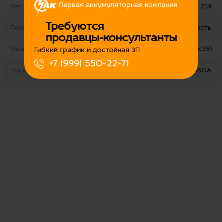
Первая аккумуляторная компания
Вес
21.4
Требуются
Полярность
обратная полярность
продавцы-консультанты
Размеры
173х190х351
Гибкий график и достойная ЗП
+7 (999) 550-22-71
Пусковой ток
850А