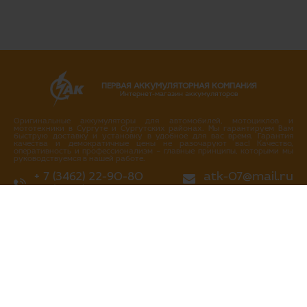
ПЕРВАЯ АККУМУЛЯТОРНАЯ КОМПАНИЯ
Интернет-магазин аккумуляторов
Оригинальные аккумуляторы для автомобилей, мотоциклов и
мототехники в Сургуте и Сургутских районах. Мы гарантируем Вам
быструю доставку и установку в удобное для вас время. Гарантия
качества и демократичные цены не разочаруют вас! Качество,
оперативность и профессионализм – главные принципы, которыми мы
руководствуемся в нашей работе.
+ 7 (3462) 22-90-80
atk-07@mail.ru
+ 7 (3462) 717-717
Написать нам
Перезвоните мне
г. Сургут
ул. Промышленная 16/4
ул. Аэрофлотская 5
ул. Островского 37
ул. Аэрофлотская 10/2
Нефтеюганское шоссе, 10а