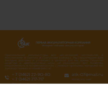
ПЕРВАЯ АККУМУЛЯТОРНАЯ КОМПАНИЯ
Интернет-магазин аккумуляторов
Оригинальные аккумуляторы для автомобилей, мотоциклов и
мототехники в Сургуте и Сургутских районах. Мы гарантируем Вам
быструю доставку и установку в удобное для вас время. Гарантия
качества и демократичные цены не разочаруют вас! Качество,
оперативность и профессионализм – главные принципы, которыми мы
руководствуемся в нашей работе.
+ 7 (3462) 22-90-80
atk-07@mail.ru
+ 7 (3462) 717-717
Написать нам
Перезвоните мне
г. Сургут
ул. Промышленная 16/4
ул. Аэрофлотская 5