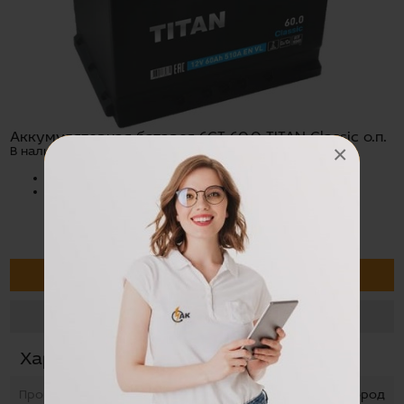
Аккумуляторная батарея 6СТ-60,0 TITAN Classic о.п.
×
В наличии:
Аэрофлотская 5, г. Сургут
Островского 37, г. Сургут
Цена:
7800 руб
В корзину
Заказать в один клик
Характеристики
Производство
TUBOR, Нижний-Новгород