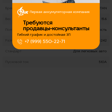
Бренд
TITAN
Первая аккумуляторная компания
Вес
15.6
Требуются
продавцы-консультанты
Полярность
обратная полярность
Гибкий график и достойная ЗП
Размеры
175х190х242
+7 (999) 550-22-71
Стандарт
Для легковых авто
Пусковой ток
510А