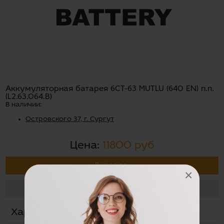
Аккумуляторная батарея 6СТ-63 MUTLU (640 EN) п.п.
(L2.63.064.В)
В наличии:
Островского 37, г. Сургут
Цена:
11800 руб
В корзину
×
Заказать в один клик
Характеристики