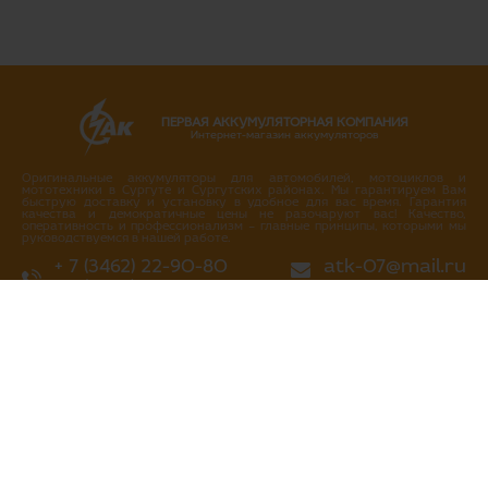
ПЕРВАЯ АККУМУЛЯТОРНАЯ КОМПАНИЯ
Интернет-магазин аккумуляторов
Оригинальные аккумуляторы для автомобилей, мотоциклов и
мототехники в Сургуте и Сургутских районах. Мы гарантируем Вам
быструю доставку и установку в удобное для вас время. Гарантия
качества и демократичные цены не разочаруют вас! Качество,
оперативность и профессионализм – главные принципы, которыми мы
руководствуемся в нашей работе.
+ 7 (3462) 22-90-80
atk-07@mail.ru
+ 7 (3462) 717-717
Написать нам
Перезвоните мне
г. Сургут
ул. Промышленная 16/4
ул. Аэрофлотская 5
ул. Островского 37
ул. Аэрофлотская 10/2
Нефтеюганское шоссе, 10а