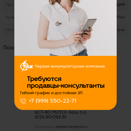
Производство
ТУРЦИЯ
Бренд
MUTLU
Полярность
прямая полярность
Похожие товары
Первая аккумуляторная компания
Требуются
продавцы-консультанты
Гибкий график и достойная ЗП
+7 (999) 550-22-71
Аккумуляторная батарея
6СТ-80 MUTLU Аsia п.п.
(D26.80.066.В)
Полярность:
прямая полярность