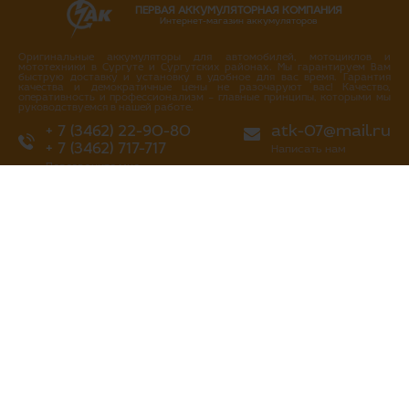
ПЕРВАЯ АККУМУЛЯТОРНАЯ КОМПАНИЯ
Интернет-магазин аккумуляторов
Оригинальные аккумуляторы для автомобилей, мотоциклов и
мототехники в Сургуте и Сургутских районах. Мы гарантируем Вам
быструю доставку и установку в удобное для вас время. Гарантия
качества и демократичные цены не разочаруют вас! Качество,
оперативность и профессионализм – главные принципы, которыми мы
руководствуемся в нашей работе.
+ 7 (3462) 22-90-80
atk-07@mail.ru
+ 7 (3462) 717-717
Написать нам
Перезвоните мне
г. Сургут
ул. Промышленная 16/4
ул. Аэрофлотская 5
ул. Островского 37
ул. Аэрофлотская 10/2
Нефтеюганское шоссе, 10а
«Первая аккумуляторная компания»
все права защищены 2013-2026 гг
Политика конфиденциальности
Разработка сайта — Gold carrot