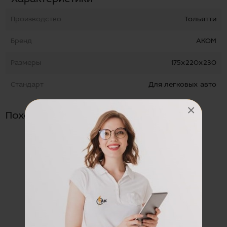
Производство
Тольятти
Бренд
АКОМ
Размеры
175х220х230
Стандарт
Для легковых авто
×
Похожие товары
Чехол А-4 26 АЗИЯ