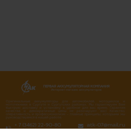
ПЕРВАЯ АККУМУЛЯТОРНАЯ КОМПАНИЯ
Интернет-магазин аккумуляторов
Оригинальные аккумуляторы для автомобилей, мотоциклов и
мототехники в Сургуте и Сургутских районах. Мы гарантируем Вам
быструю доставку и установку в удобное для вас время. Гарантия
качества и демократичные цены не разочаруют вас! Качество,
оперативность и профессионализм – главные принципы, которыми мы
руководствуемся в нашей работе.
+ 7 (3462) 22-90-80
atk-07@mail.ru
+ 7 (3462) 717-717