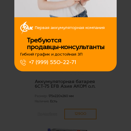
Размер:
170x200x260 мм
Наличие:
Есть
600
Подробнее
Первая аккумуляторная компания
Требуются
продавцы-консультанты
Гибкий график и достойная ЗП
+7 (999) 550-22-71
Аккумуляторная батарея
6СТ-75 EFB Азия АКОМ о.п.
Размер:
175x220x260 мм
Наличие:
Есть
12900
Подробнее