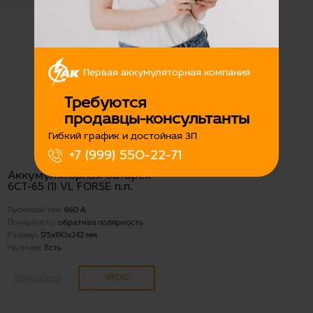
Первая аккумуляторная компания
Требуются
продавцы-консультанты
Гибкий график и достойная ЗП
+7 (999) 550-22-71
Аккумуляторная батарея
6СТ-65 (1) VL FORSE п.п.
Пусковой ток:
660 А
Полярность:
обратная полярность
Размер:
175x190x242 мм
Наличие:
Есть
9300
Подробнее