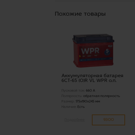
Похожие товары
Аккумуляторная батарея
6СТ-65 (0)R VL WPR о.п.
Пусковой ток:
660 А
Полярность:
обратная полярность
Размер:
175x190x245 мм
Наличие:
Есть
9300
Подробнее