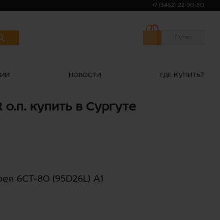
+7 (3462) 22-90-80
Пусто
НИИ
НОВОСТИ
ГДЕ КУПИТЬ?
 о.п. купить в Сургуте
я 6СТ-80 (95D26L) А1