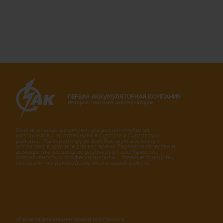
ПЕРВАЯ АККУМУЛЯТОРНАЯ КОМПАНИЯ
Интернет-магазин аккумуляторов
Оригинальные аккумуляторы для автомобилей,
мотоциклов и мототехники в Сургуте и Сургутских
районах. Мы гарантируем Вам быструю доставку и
установку в удобное для вас время. Гарантия качества и
демократичные цены не разочаруют вас! Качество,
оперативность и профессионализм – главные принципы,
которыми мы руководствуемся в нашей работе.
«Первая аккумуляторная компания»