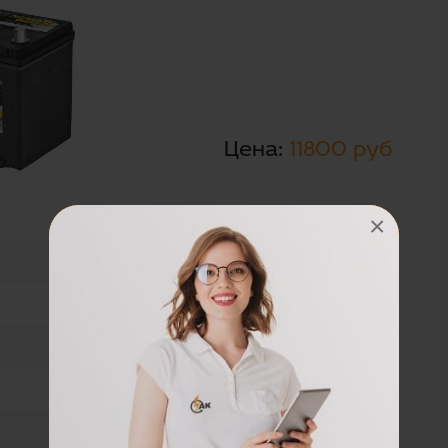
Цена:
11800 руб
×
КОРЕЯ
17.3
обратная полярность
172х220х258
680А