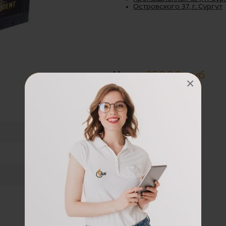
Островского 37, г. Сургут
Цена:
25000 руб
×
КОРЕЯ
22.45
850А