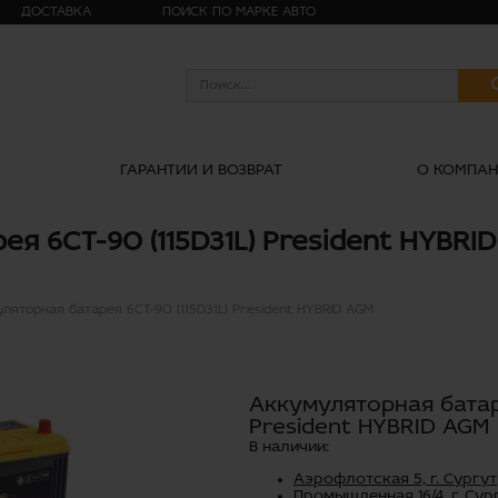
ДОСТАВКА
ПОИСК ПО МАРКЕ АВТО
ГАРАНТИИ И ВОЗВРАТ
О КОМПА
я 6СТ-90 (115D31L) President HYBRI
ляторная батарея 6СТ-90 (115D31L) President HYBRID AGM
Аккумуляторная батаре
President HYBRID AGM
В наличии:
Аэрофлотская 5, г. Сургут
Промышленная 16/4, г. Сур