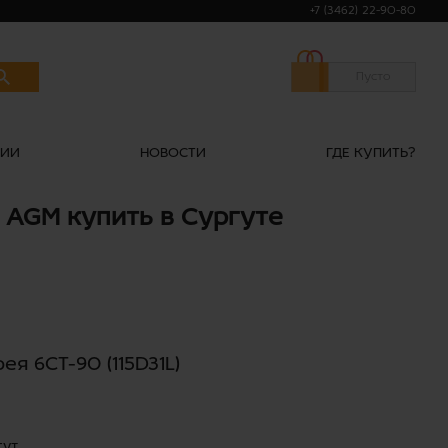
+7 (3462) 22-90-80
Пусто
НИИ
НОВОСТИ
ГДЕ КУПИТЬ?
D AGM купить в Сургуте
я 6СТ-90 (115D31L)
гут