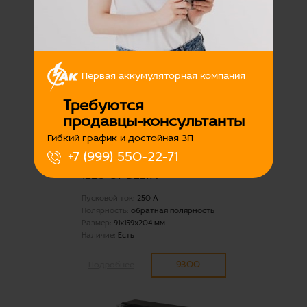
8950
Подробнее
Первая аккумуляторная компания
Требуются
продавцы-консультанты
Гибкий график и достойная ЗП
+7 (999) 550-22-71
Аккумуляторная батарея
1220 СТ DELTA
Пусковой ток:
250 А
Полярность:
обратная полярность
Размер:
91x159x204 мм
Наличие:
Есть
9300
Подробнее