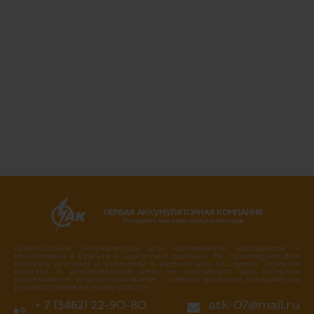
ПЕРВАЯ АККУМУЛЯТОРНАЯ КОМПАНИЯ
Интернет-магазин аккумуляторов
Оригинальные аккумуляторы для автомобилей, мотоциклов и
мототехники в Сургуте и Сургутских районах. Мы гарантируем Вам
быструю доставку и установку в удобное для вас время. Гарантия
качества и демократичные цены не разочаруют вас! Качество,
оперативность и профессионализм – главные принципы, которыми мы
руководствуемся в нашей работе.
+ 7 (3462) 22-90-80
atk-07@mail.ru