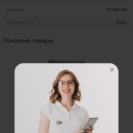
Размеры
77х168х182
Пусковой ток
230А
Похожие товары
×
Аккумуляторная батарея
1216 EPS DELTA
Пусковой ток:
230 А
Полярность:
обратная полярность
Размер:
70x162x205 мм
Наличие:
Есть