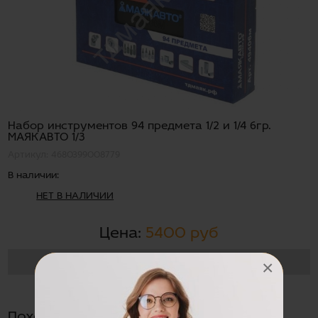
Набор инструментов 94 предмета 1/2 и 1/4 6гр.
МАЯКАВТО 1/3
Артикул: 4680399008779
В наличии:
НЕТ В НАЛИЧИИ
Цена:
5400 руб
НЕТ В НАЛИЧИИ
×
Похожие товары