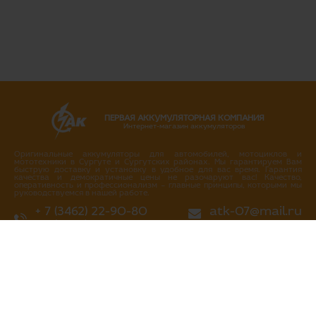
ПЕРВАЯ АККУМУЛЯТОРНАЯ КОМПАНИЯ
Интернет-магазин аккумуляторов
Оригинальные аккумуляторы для автомобилей, мотоциклов и
мототехники в Сургуте и Сургутских районах. Мы гарантируем Вам
быструю доставку и установку в удобное для вас время. Гарантия
качества и демократичные цены не разочаруют вас! Качество,
оперативность и профессионализм – главные принципы, которыми мы
руководствуемся в нашей работе.
+ 7 (3462) 22-90-80
atk-07@mail.ru
+ 7 (3462) 717-717
Написать нам
Перезвоните мне
г. Сургут
ул. Промышленная 16/4
ул. Аэрофлотская 5
ул. Островского 37